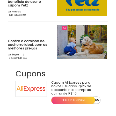
benefício de usar o
cupom Petz
por
fernando
|
1 de julho de 2021
Pet
Confira a caminha de
cachorro ideal, com os
melhores preços
por
thayna
|
4 de abril de 2020
Cupons
Cupom AliExpress para
novos usuários R$25 de
desconto nas compras
acima de R$110
PEGAR CUPOM
...N25