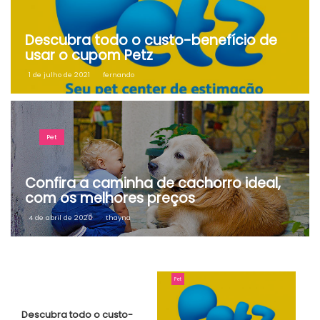
Descubra todo o custo-benefício de
usar o cupom Petz
1 de julho de 2021
fernando
Pet
Confira a caminha de cachorro ideal,
com os melhores preços
4 de abril de 2020
thayna
Pet
Descubra todo o custo-