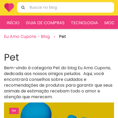
Ir
Pesquisar
para
por:
o
conteúdo
INÍCIO
GUIA DE COMPRAS
TECNOLOGIA
MODA
Eu Amo Cupons - Blog
Pet
Pet
Bem-vindo à categoria Pet do blog Eu Amo Cupons,
dedicada aos nossos amigos peludos. Aqui, você
encontrará conselhos sobre cuidados e
recomendações de produtos para garantir que seus
animais de estimação recebam todo o amor e
atenção que merecem.
Pet