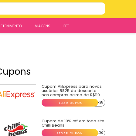
RETENIMENTO
VIAGENS
PET
Cupons
Cupom AliExpress para novos
usuários R$25 de desconto
nas compras acima de R$110
...N25
PEGAR CUPOM
Cupom de 10% off em todo site
Chilli Beans
...O10
PEGAR CUPOM