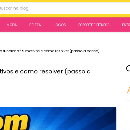
r
MODA
BELEZA
JOGOS
ESPORTE E FITNESS
ENT
o funciona? 9 motivos e como resolver (passo a passo)
ivos e como resolver (passo a