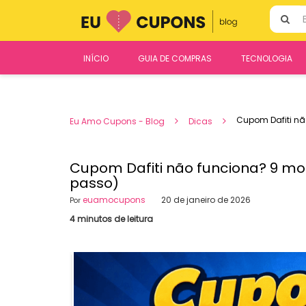
Ir
Pesquisa
para
por:
o
conteúdo
INÍCIO
GUIA DE COMPRAS
TECNOLOGIA
Cupom Dafiti nã
Eu Amo Cupons - Blog
Dicas
Cupom Dafiti não funciona? 9 mot
passo)
euamocupons
20 de janeiro de 2026
Por
4 minutos de leitura