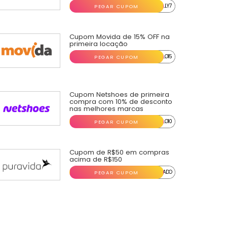
...LY7
PEGAR CUPOM
Cupom Movida de 15% OFF na
primeira locação
...O15
PEGAR CUPOM
Cupom Netshoes de primeira
compra com 10% de desconto
nas melhores marcas
...O10
PEGAR CUPOM
Cupom de R$50 em compras
acima de R$150
...ADO
PEGAR CUPOM