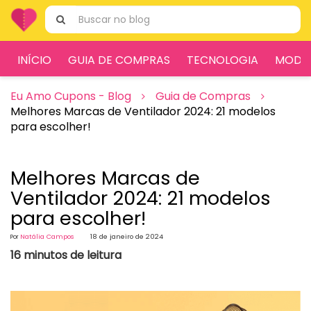
Ir
Pesquisar
para
por:
o
conteúdo
INÍCIO
GUIA DE COMPRAS
TECNOLOGIA
MODA
Eu Amo Cupons - Blog
Guia de Compras
Melhores Marcas de Ventilador 2024: 21 modelos
para escolher!
Melhores Marcas de
Ventilador 2024: 21 modelos
para escolher!
Natália Campos
18 de janeiro de 2024
Por
16 minutos de leitura