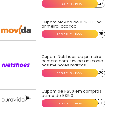
...LY7
PEGAR CUPOM
Cupom Movida de 15% OFF na
primeira locação
...O15
PEGAR CUPOM
Cupom Netshoes de primeira
compra com 10% de desconto
nas melhores marcas
...O10
PEGAR CUPOM
Cupom de R$50 em compras
acima de R$150
...ADO
PEGAR CUPOM