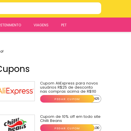
RETENIMENTO
VIAGENS
PET
o!
Cupons
Cupom AliExpress para novos
usuários R$25 de desconto
nas compras acima de R$110
...N25
PEGAR CUPOM
Cupom de 10% off em todo site
Chilli Beans
...O10
PEGAR CUPOM