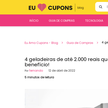
Ir
Pesquisa
para
por:
o
conteúdo
INÍCIO
GUIA DE COMPRAS
TECNOLOGIA
4 ge
Eu Amo Cupons - Blog
Guia de Compras
4 geladeiras de até 2.000 reais 
benefício!
fernando
12 de abril de 2022
Por
5 minutos de leitura