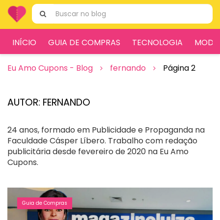
Ir
Pesquisar
para
por:
o
conteúdo
INÍCIO
GUIA DE COMPRAS
TECNOLOGIA
MODA
Eu Amo Cupons - Blog
fernando
Página 2
AUTOR:
FERNANDO
24 anos, formado em Publicidade e Propaganda na
Faculdade Cásper Líbero. Trabalho com redação
publicitária desde fevereiro de 2020 na Eu Amo
Cupons.
Guia de Compras