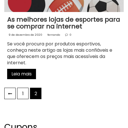
As melhores lojas de esportes para
se comprar na internet
9 de dezembro de 2020
fernando
0
Se você procura por produtos esportivos,
conheça neste artigo as lojas mais confiáveis e
que oferecem os preços mais acessíveis da
internet.
Leia mais
Navegação
1
2
por
posts
Cupons